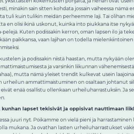
neet yksittäisten kokemusten pohjalta, ja nehän ovat usein 
, minäkin sain sitten kohdata jossain vaiheessa nämä enna
sta tuli kuin tulikin meidän perheemme laji. Tai olihan 
ta en olisi ikinä uskonut, kuinka into piukkana itse nyky
-pelejä. Kuten podissakin kerron, oman lapsen ilo ja tek
ään paikkansa, vaan lajihan on todella mielenkiintoine
miseksi.
eskustelen ja podissakin niistä haastan, mutta nykyään ole
, ammattimaistumisesta ja varsinkin liikunnan vähenem
haa), mutta nämä yleiset trendit kulkevat usein laajoina r
en urheilun ammattimaistuminen on osaltaan johtanut siih
ajia, eivät enää osallistu ollenkaan urheiluharrastuksiin. J
en.
, kunhan lapset tekisivät ja oppisivat nauttimaan liik
ssa juuri nyt. Poikamme on vielä pieni ja harrastaminen 
olla mukana. Ja ovathan lasten urheiluharrastukset väki