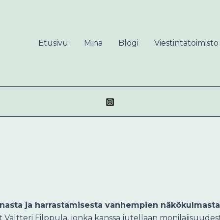
Etusivu
Minä
Blogi
Viestintätoimisto
e
kunnasta ja harrastamisesta vanhempien näkökulmasta
ut Valtteri Filppula, jonka kanssa jutellaan monilajisuud