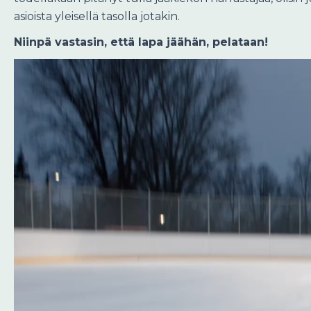
asioista yleisellä tasolla jotakin.
Niinpä vastasin, että lapa jäähän, pelataan!