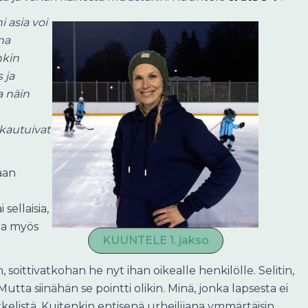
i asia voi
na
nkin
 ja
a näin
ukautuivat
aan
sellaisia,
tta myös
KUUNTELE 1. jakso
, soittivatkohan he nyt ihan oikealle henkilölle. Selitin,
utta siinähän se pointti olikin. Minä, jonka lapsesta ei
inkkelistä. Kuitenkin entisenä urheilijana ymmärtäisin