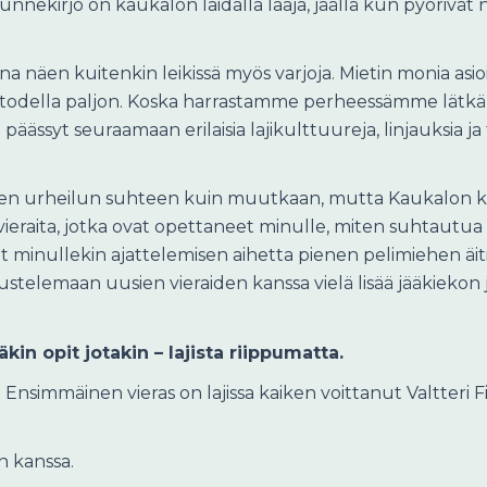
. Tunnekirjo on kaukalon laidalla laaja, jäällä kun pyöri
na näen kuitenkin leikissä myös varjoja. Mietin monia asioita
odella paljon. Koska harrastamme perheessämme lätkän lis
n päässyt seuraamaan erilaisia lajikulttuureja, linjauksia ja
en urheilun suhteen kuin muutkaan, mutta Kaukalon kas
vieraita, jotka ovat opettaneet minulle, miten suhtautua eril
minullekin ajattelemisen aihetta pienen pelimiehen äitinä
stelemaan uusien vieraiden kanssa vielä lisää jääkiekon ja
in opit jotakin – lajista riippumatta.
 Ensimmäinen vieras on lajissa kaiken voittanut Valtteri F
n kanssa.