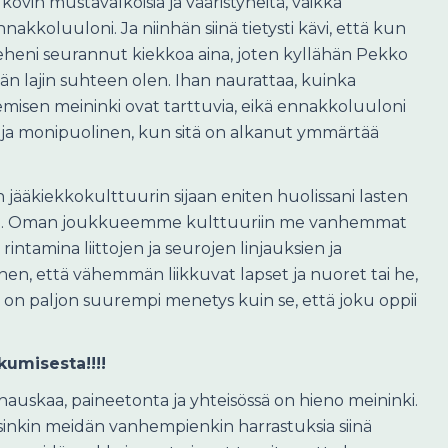
kovin mustavalkoisia ja vääristyneitä, vaikka
kkoluuloni. Ja niinhän siinä tietysti kävi, että kun
mieheni seurannut kiekkoa aina, joten kyllähän Pekko
ään lajin suhteen olen. Ihan naurattaa, kuinka
emisen meininki ovat tarttuvia, eikä ennakkoluuloni
n ja monipuolinen, kun sitä on alkanut ymmärtää
n jääkiekkokulttuurin sijaan eniten huolissani lasten
isestä. Oman joukkueemme kulttuuriin me vanhemmat
intamina liittojen ja seurojen linjauksien ja
en, että vähemmän liikkuvat lapset ja nuoret tai he,
a se on paljon suurempi menetys kuin se, että joku oppii
kumisesta!!!!
hauskaa, paineetonta ja yhteisössä on hieno meininki.
sinkin meidän vanhempienkin harrastuksia siinä