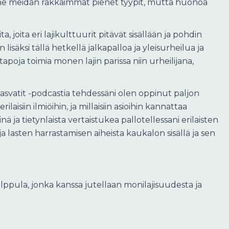
vät ne meidän rakkaimmat pienet tyypit, mutta huonoa
, joita eri lajikulttuurit pitävät sisällään ja pohdin
äksi tällä hetkellä jalkapalloa ja yleisurheilua ja
 tapoja toimia monen lajin parissa niin urheilijana,
vatit -podcastia tehdessäni olen oppinut paljon
aisiin ilmiöihin, ja millaisiin asioihin kannattaa
 ja tietynlaista vertaistukea pallotellessani erilaisten
 lasten harrastamisen aiheista kaukalon sisällä ja sen
ilppula, jonka kanssa jutellaan monilajisuudesta ja