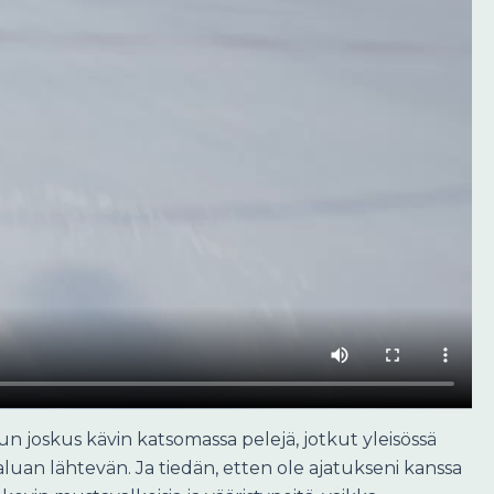
n joskus kävin katsomassa pelejä, jotkut yleisössä
i haluan lähtevän. Ja tiedän, etten ole ajatukseni kanssa