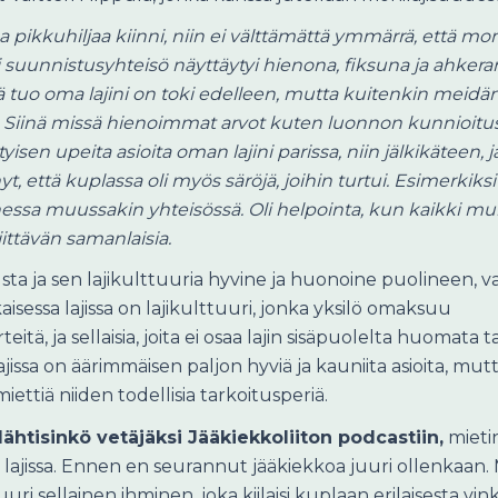
a pikkuhiljaa kiinni, niin ei välttämättä ymmärrä, että mon
ani suunnistusyhteisö näyttäytyi hienona, fiksuna ja ahkera
tä tuo oma lajini on toki edelleen, mutta kuitenkin meidä
. Siinä missä hienoimmat arvot kuten luonnon kunnioitus
yisen upeita asioita oman lajini parissa, niin jälkikäteen, j
ttä kuplassa oli myös säröjä, joihin turtui. Esimerkiksi
onessa muussakin yhteisössä. Oli helpointa, kun kaikki m
iittävän samanlaisia.
usta ja sen lajikulttuuria hyvine ja huonoine puolineen, v
kaisessa lajissa on lajikulttuuri, jonka yksilö omaksuu
 ja sellaisia, joita ei osaa lajin sisäpuolelta huomata tai 
ajissa on äärimmäisen paljon hyviä ja kauniita asioita, mu
iettiä niiden todellisia tarkoitusperiä.
lähtisinkö vetäjäksi Jääkiekkoliiton podcastiin,
mietin
ä lajissa. Ennen en seurannut jääkiekkoa juuri ollenkaan. M
uuri sellainen ihminen, joka kiilaisi kuplaan erilaisesta v