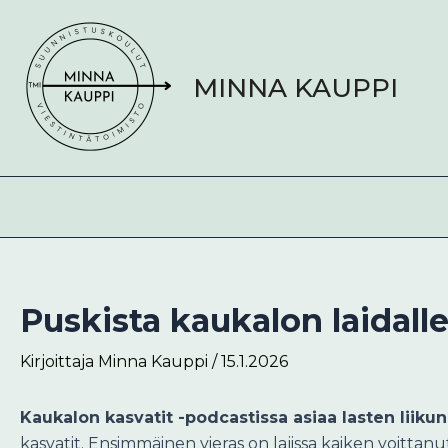
Siirry
Post
sisältöön
navigation
MINNA KAUPPI
Puskista kaukalon laidall
Kirjoittaja
Minna Kauppi
/
15.1.2026
Kaukalon kasvatit -podcastissa asiaa lasten lii
kasvatit. Ensimmäinen vieras on lajissa kaiken voittan