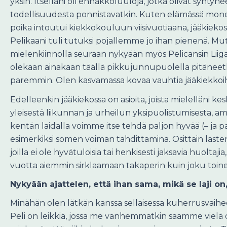
yksin. Itselläni oli ennakkoluuloja, jotka olivat synty
todellisuudesta ponnistavatkin. Kuten elämässä monesti
poika intoutui kiekkokouluun viisivuotiaana, jääkieko
Pelikaani tuli tutuksi pojallemme jo ihan pienenä. Mut
mielenkiinnolla seuraan nykyään myös Pelicansin Liiga
olekaan ainakaan täällä pikkujunnupuolella pitäneetk
paremmin. Olen kasvamassa kovaa vauhtia jääkiekkoih
Edelleenkin jääkiekossa on asioita, joista mielelläni k
yleisestä liikunnan ja urheilun yksipuolistumisesta
kentän laidalla voimme itse tehdä paljon hyvää (– ja pa
esimerkiksi somen voiman tahdittamina. Osittain last
joilla ei ole hyvätuloisia tai henkisesti jaksavia huolt
vuotta aiemmin sirklaamaan takaperin kuin joku toin
Nykyään ajattelen, että ihan sama, mikä se laji on
Minähän olen lätkän kanssa sellaisessa kuherrusvaihee
Peli on leikkiä, jossa me vanhemmatkin saamme vielä 