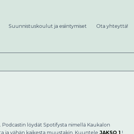
Suunnistuskoulut ja esiintymiset
Ota yhteyttä!
. Podcastin löydät Spotifysta nimellä Kaukalon
esta ja vähän kaikesta muustakin. Kuuntele
JAKSO 1
!