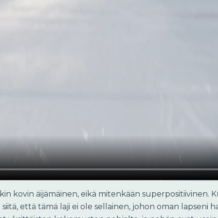
n kovin äijämäinen, eikä mitenkään superpositiivinen. Ku
ni siitä, että tämä laji ei ole sellainen, johon oman lapsen