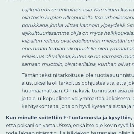
Lajikulttuuri on erikoinen asia. Kun siihen kasva
olla toisin kuplan ulkopuolella. Itse urheilless
porukkana, jonka viittaa kannoin ylpeydellä. Si
lajikulttuurissamme oli ja on myös heikkouksia
kilpailun reiluus ovat edelleenkin mielestäni erit
enemmän kuplan ulkopuolella, olen ymmärtänyt, e
erilaisuus oli vaikeaa, kuten se on varmasti m
samaan muottiin, olivat erilaisia, kunhan olivat r
Tämän tekstini tarkoitus ei ole ruotia suunnist
alustuksella oli tarkoitus pohjustaa sitä, että jo
huomaamattaan. On näkyviä tunnusomaisia piirteitä,
joita ei ulkopuolinen voi ymmärtää. Jokaisessa l
kehityskohteita, joita on hyvä kyseenalaistaa ja m
Kun minulle soitettiin F-Tuotannosta ja kysyttiin, 
että poikani on vasta U9:ssä, enkä itse ole kovin syväll
todellakaan pitänyt tulla jääkiekon harrastajaa, olisin j