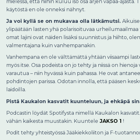
mielessä, että niihin kuluu iso osa arjen vapaa-ajasta
käytöstä en ole onneksi nähnyt.
Ja voi kyllä se on mukavaa olla lätkämutsi.
Aikuise
ylipäätään lasten yhä polarisoituvaa urheilumaailmaa t
omat lajini ovat näiden lisäksi suunnistus ja hiihto, ole
valmentajana kuin vanhempanakin.
Vanhempana en ole välttämättä yhtään viisaampi last
myös itse. Osa podeista on jo tehty ja niissä on hienoja 
varautua – niin hyvässä kuin pahassa. He ovat antaneet 
pohdintojen parissa. Odotan innolla, että pääsen kesku
laidoilla.
Pistä Kaukalon kasvatit kuunteluun, ja ehkäpä sinäk
Podcastin löydät Spotifysta nimellä Kaukalon kasvatit.
vähän kaikesta muustakin. Kuuntele
JAKSO 1
!
Podit tehty yhteistyössä Jääkiekkoliiton ja F-tuotanno