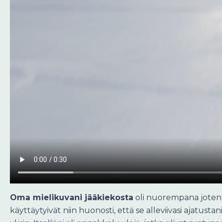
Oma mielikuvani jääkiekosta
oli nuorempana jotenki
käyttäytyivät niin huonosti, että se alleviivasi ajatusta