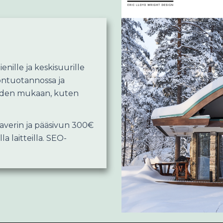
nille ja keskisuurille
löntuotannossa ja
veiden mukaan, kuten
laverin ja pääsivun 300€
la laitteilla. SEO-