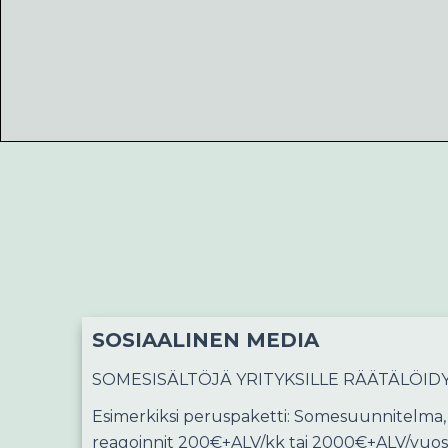
SOSIAALINEN MEDIA
SOMESISÄLTÖJÄ YRITYKSILLE RÄÄTÄLÖID
Esimerkiksi peruspaketti: Somesuunnitelma, 1
reagoinnit 200€+ALV/kk tai 2000€+ALV/vuosi