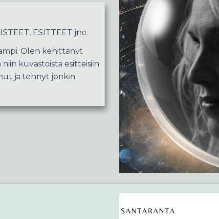
STEET, ESITTEET jne.
vampi. Olen kehittänyt
niin kuvastoista esitteisiin
nut ja tehnyt jonkin