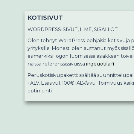
KOTISIVUT
WORDPRESS-SIVUT, ILME, SISÄLLÖT
Olen tehnyt WordPress-pohjaisia kotisivuja pie
yrityksille. Monesti olen auttanut myös sisäl
esimerkiksi logon luomisessa asiakkaan toi
näissä referenssissivuissa
ingeuotila.fi
Peruskotisivupaketti: sisältää suunnittelupa
+ALV. Lisäsivut 100€+ALV/sivu. Toimivuus kaikil
optimointi.