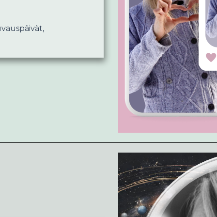
uvauspäivät,