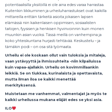
potentiaalisilla yksilöillä ei ole aina edes varaa harrastaa.
Kuitenkin liikkuminen ja urheiluharrastukset ovat kaikilla
mittareilla erittäin tärkeitä asioita jokaisen lapsen
elämässä niin kaikenlaisen oppimisen, sosiaalisten
taitojen, fyysisen ja henkisen hyvinvoinnin kuin monen
muunkin asian vuoksi. Tässä meillä on vanhempina ja
koko yhteiskuntana hurjasti tehtävää. Keskustelu – ja
tämäkin podi – on osa sitä työmaata.
Urheilu ei ole koskaan ollut vain tuloksia ja mitaleja,
vaan ystävyyttä ja ihmissuhteita -niin kilpailuissa
kuin vapaa-ajallakin. Urheilu on kovimmillaankin
leikkiä. Se on tiukkaa, kurinalaista ja opettavaista,
mutta ilman iloa se kaikki menettää
merkityksensä.
Muistetaan me vanhemmat, valmentajat ja myös te
kaikki urheilussa mukana eläjät edes se yksi asia.
ILO