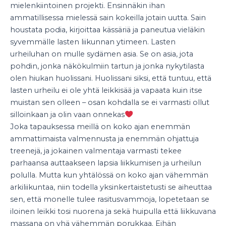
mielenkiintoinen projekti. Ensinnäkin ihan
ammatillisessa mielessä sain kokeilla jotain uutta. Sain
houstata podia, kirjoittaa kässäriä ja paneutua vieläkin
syvemmälle lasten liikunnan ytimeen. Lasten
urheiluhan on mulle sydämen asia. Se on asia, jota
pohdin, jonka näkökulmiin tartun ja jonka nykytilasta
olen hiukan huolissani. Huolissani siksi, että tuntuu, että
lasten urheilu ei ole yhtä leikkisää ja vapaata kuin itse
muistan sen olleen – osan kohdalla se ei varmasti ollut
silloinkaan ja olin vaan onnekas
Joka tapauksessa meillä on koko ajan enemmän
ammattimaista valmennusta ja enemmän ohjattuja
treenejä, ja jokainen valmentaja varmasti tekee
parhaansa auttaakseen lapsia liikkumisen ja urheilun
polulla. Mutta kun yhtälössä on koko ajan vähemmän
arkiliikuntaa, niin todella yksinkertaistetusti se aiheuttaa
sen, että monelle tulee rasitusvammoja, lopetetaan se
iloinen leikki tosi nuorena ja sekä huipulla että liikkuvana
massana on yhä vähemmän porukkaa. Eihän