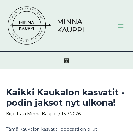
Siirry
Post
Mai
sisältöön
navigation
Men
MINNA
KAUPPI
Kaikki Kaukalon kasvatit -
podin jaksot nyt ulkona!
Kirjoittaja
Minna Kauppi
/
15.3.2026
Tämä Kaukalon kasvatit -podcasti on ollut