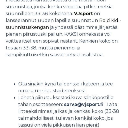
suunnistaja, jonka kenkä viipottaa pitkin metsiä
suunnilleen 33-38 kokoisena.
VJsport
on
lanseerannut uuden lapsille suunnatun
Bold Kid -
suunnistuskengän
ja yhdessä päätimme järjestää
pienen piirustuskilpailun. KAKSI onnekasta voi
voittaa itselleen sopivat nastarit. Kenkien koko on
tosiaan 33-38, mutta pienempi ja
isompikinttuisetkin saavat tietysti osallistua.
Ota sinäkin kynä tai pensseli käteen ja tee
oma suunnistustaideteoksesi!
Lähetä piirustuksestasi kuva sähköpostilla
tähän osoitteeseen:
sarva@vjsport.fi
. Laita
liitteeksi nimesi ja ikäsi ja kenkäsi koko (33-38
tai mahdollisesti tulevan kenkäsi koko, jos
tassusi on vielä pikkuisen liian pieni;)