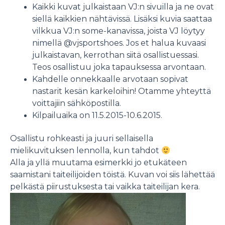
Kaikki kuvat julkaistaan VJ:n sivuilla ja ne ovat
siellä kaikkien nähtävissä. Lisäksi kuvia saattaa
vilkkua VJ:n some-kanavissa,
joista VJ löytyy
nimellä @vjsportshoes
. Jos et halua kuvaasi
julkaistavan, kerrothan siitä osallistuessasi.
Teos osallistuu joka tapauksessa arvontaan.
Kahdelle onnekkaalle arvotaan sopivat
nastarit kesän karkeloihin! Otamme yhteyttä
voittajiin sähköpostilla.
Kilpailuaika on 11.5.2015-10.6.2015.
Osallistu rohkeasti ja juuri sellaisella
mielikuvituksen lennolla, kun tahdot
Alla ja yllä muutama esimerkki jo etukäteen
saamistani taiteilijoiden töistä. Kuvan voi siis lähettää
pelkästä piirustuksesta tai vaikka taiteilijan kera.