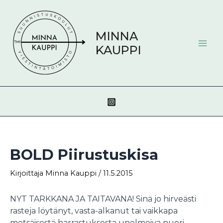
Siirry
Post
Mai
sisältöön
navigation
Men
MINNA
KAUPPI
BOLD Piirustuskisa
Kirjoittaja
Minna Kauppi
/
11.5.2015
NYT TARKKANA JA TAITAVANA! Sinä jo hirveästi
rasteja löytänyt, vasta-alkanut tai vaikkapa
metsäisestä harrastuksesta unelmoiva nuori