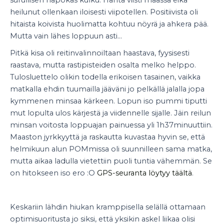
heilunut ollenkaan iloisesti viipotellen. Positiivista oli
hitaista koivista huolimatta kohtuu nöyrä ja ahkera pää.
Mutta vain lähes loppuun asti…
Pitkä kisa oli reitinvalinnoiltaan haastava, fyysisesti
raastava, mutta rastipisteiden osalta melko helppo.
Tulosluettelo olikin todella erikoisen tasainen, vaikka
matkalla ehdin tuumailla jääväni jo pelkällä jalalla jopa
kymmenen minsaa kärkeen. Lopun iso pummi tiputti
mut lopulta ulos kärjestä ja viidennelle sijalle. Jäin reilun
minsan voitosta loppuajan painuessa yli 1h37minuuttiin.
Maaston jyrkkyyttä ja raskautta kuvastaa hyvin se, että
helmikuun alun POMmissa oli suunnilleen sama matka,
mutta aikaa ladulla vietettiin puoli tuntia vähemmän. Se
on hitokseen iso ero :O
GPS-seuranta löytyy täältä
.
Keskariin lähdin hiukan kramppisella selällä ottamaan
optimisuoritusta jo siksi, että yksikin askel liikaa olisi