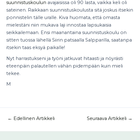
suunnistuskoulun
avajaisissa oli 90 lasta, vaikka keli oli
sateinen. Raikkaan suunnistuskoulusta sitä joskus itsekin
ponnistelin tälle uralle. Kiva huomata, että omasta
mielestäni niin mukava laji innostaa lapsukaisia
seikkailemaan. Ensi maanantaina suunnistuskoulu on
sitten tuossa lähellä Siirin patsaalla Salpparilla, saatanpa
itsekin taas eksyä paikalle!
Nyt harrastukseni ja työni jatkuvat hitaasti ja nöyrästi
eteenpäin palautellen vähän pidempään kuin mieli
tekee.
M
←
Edellinen Artikkeli
Seuraava Artikkeli
→