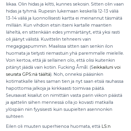
liikaa. Olin hidas ja kiltti, kunnes sekosin. Sitten olin vaan
hidas ja tyhmä. Rupesin lukemaan keskellä 12-13 väliä
13-14 väliä ja luonnollisesti kartta ei meinannut täsmätä
millään. Kun vihdoin etsin itseni kartalle maantien
läheltä, en sittenkään edes ymmärtänyt, että yksi rasti
oli jäänyt välistä. Kuvittelin tehneeni vain
megagigapummin. Maalissa sitten sain senkin ilon
huomata ja tietysti riemastuin yhä paremmalle mielelle.
Voin kertoa, että jäi sellainen olo, että olisi kuitenkin
pitänyt jäädä vain kotiin. Fucking Åmål. (S
eikkailuni voi
seurata GPS:nä täältä
). Noh, onneksi pääsinkin
kotimatkalle lähes saman tien ja nyt saan etsiä rauhassa
hapottomia jalkoja ja kirkkaasti toimivaa päätä.
Seuraavat kisailut on nimittäin vasta parin viikon päästä
ja ajattelin siihen mennessä olla jo kovasti matkalla
ylöspäin niin fyysisesti kuin suupielten asennonkin
suhteen
Eilen oli muuten superhienoa huomata, että
LS:n