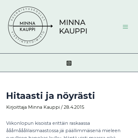
Siirry
Post
Mai
sisältöön
navigation
Men
MINNA
KAUPPI
Hitaasti ja nöyrästi
Kirjoittaja
Minna Kauppi
/
28.4.2015
Viikonlopun kisoista erittäin raskaassa
åååmååålilaismaastossa jäi päällimmäisenä mieleen
surullisen hapokas kulku. Häntä viisti maassa eikä