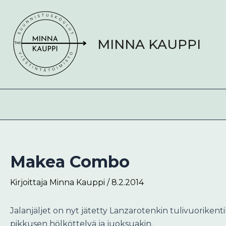
Siirry
Post
sisältöön
navigation
MINNA KAUPPI
Makea Combo
Kirjoittaja
Minna Kauppi
/
8.2.2014
Jalanjäljet on nyt jätetty Lanzarotenkin tulivuorikenti
pikkusen hölköttelyä ja juoksuakin.