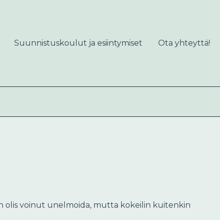
Suunnistuskoulut ja esiintymiset
Ota yhteyttä!
uin olis voinut unelmoida, mutta kokeilin kuitenkin