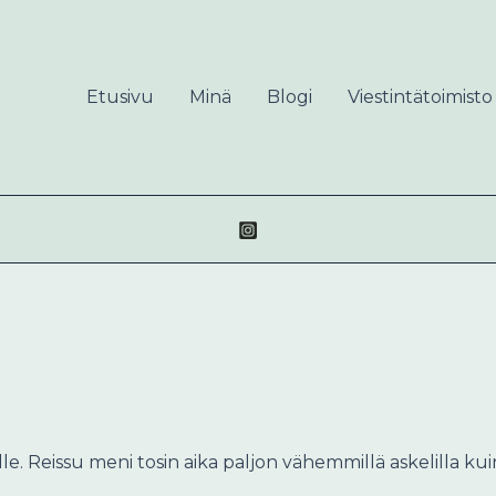
Etusivu
Minä
Blogi
Viestintätoimisto
lle. Reissu meni tosin aika paljon vähemmillä askelilla k