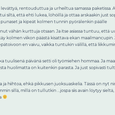
i levättyä, rentouduttua ja urheiltua samassa paketissa
i siltä, että ehti lukea, löhöillä ja ottaa arskaakin just s
ka punaset ja kipeät kolmen tunnin pyörälenkin päälle
ttanut vähän kurttuja otsaan. Ja itse asiassa tuntuu, ett
n käy kolmen viikon päästä kisattava ekan maailmancupin.
toivoon en vaivu, vaikka tuntukin välillä, että liikkum
ikka tuulisenä päivänä setti oli työmiehen hommaa. Ja maa
 huolimatta on kuitenkin parasta. Ja just sopivasti tultiin
 ja hiihtoa, ehkä pikkusen juoksuaskelia. Tässä on nyt 
in sillä, millä on tullutkin …jospa siis avain löytyy sie
ia