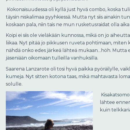
Kokonaisuudessa oli kyllä just hyvä combo, koska tul
täysin niskalimaa pyyhkiessä. Mutta nyt siis ainakin tuntu
koskaan pala, niin tais ne mun rusketusraidat olla ai
Koipi ei siis ole vieläkään kunnossa, mikä on jo aiheu
liikaa. Nyt pitää jo pikkusen ruveta pohtimaan, mite
nähdä onko edes järkeä lähteä mukaan…höh. Mutta epä
jäseniään oikomaan tulleilla vanhuksilla.
Saarena Lanzarote oli tosi hyvä paikka pyöräilylle, va
kumeja. Nyt sitten kotona taas, mikä mahtavasta lomasta
solulle.
Kisakatsomoa
lähtee ennemm
kuin telkkar