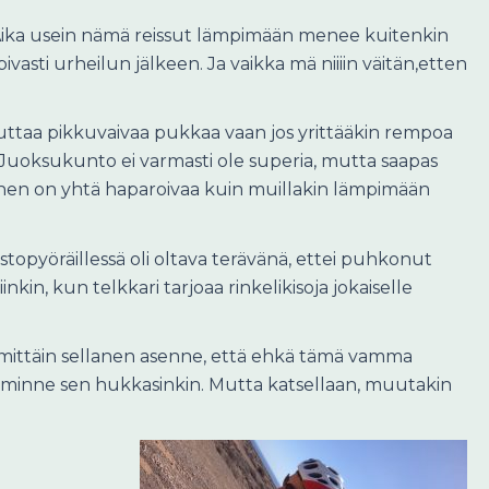
. Aika usein nämä reissut lämpimään menee kuitenkin
opivasti urheilun jälkeen. Ja vaikka mä niiiin väitän,etten
ä uuttaa pikkuvaivaa pukkaa vaan jos yrittääkin rempoa
 Juoksukunto ei varmasti ole superia, mutta saapas
inen on yhtä haparoivaa kuin muillakin lämpimään
stopyöräillessä oli oltava terävänä, ettei puhkonut
kin, kun telkkari tarjoaa rinkelikisoja jokaiselle
nimittäin sellanen asenne, että ehkä tämä vamma
ltä, minne sen hukkasinkin. Mutta katsellaan, muutakin