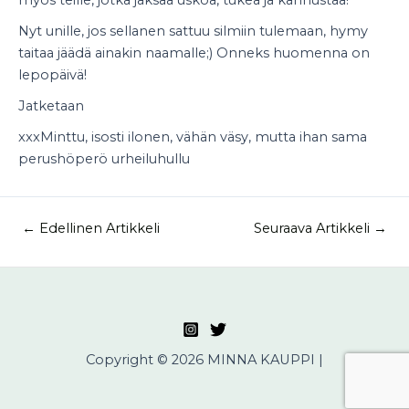
Nyt unille, jos sellanen sattuu silmiin tulemaan, hymy
taitaa jäädä ainakin naamalle;) Onneks huomenna on
lepopäivä!
Jatketaan
xxxMinttu, isosti ilonen, vähän väsy, mutta ihan sama
perushöperö urheiluhullu
←
Edellinen Artikkeli
Seuraava Artikkeli
→
Copyright © 2026 MINNA KAUPPI |