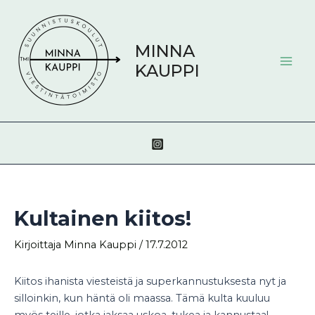
Siirry
Post
Mai
sisältöön
navigation
Men
MINNA
KAUPPI
Kultainen kiitos!
Kirjoittaja
Minna Kauppi
/
17.7.2012
Kiitos ihanista viesteistä ja superkannustuksesta nyt ja
silloinkin, kun häntä oli maassa. Tämä kulta kuuluu
myös teille, jotka jaksaa uskoa, tukea ja kannustaa!