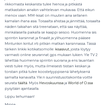
rikkomasta keskarista tulee hienoa ja pitkästä
matkastakin ainakin vaihtelevan mukavaa. Että eikun
menox vaan. MM-kisat on muuten aina sellanen
kamalan ihana asia. Toisaalta ahistaa ja jännittää, toisaalta
näiden takiahan sitä treenataan, että saa näyttää,
minkälaisella paikalla se kaappi seisoo. Huomenna siis
sprintin karsinnat ja finaalit ja ylihuomenna pääsee
Mintunkin kintut irti pitkän matkan karsinnassa. Tässä
tärkein linkki kotikatsomolle:
kisasivut
, joista löytyy
varmasti online seurannat gps mukaan lukien. Yle TV 2
lähettää huomenna sprintin suorana ja ens lauantain
viesti tulee myös, mutta ilmeisesti tiistain keskari ja
torstain pitkä tulee koostetyyppisenä lähetyksenä
samalta kanavalta. Yle:n suunnistusotsikointia voitte
seurata
täältä
. Myös
Hevoskuurissa
ja
World of O.ssa
pysytään ajantasalla.
Lippu liehumaan!
Minna