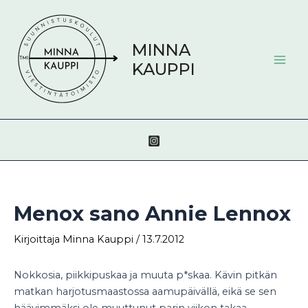
Siirry
Post
Mai
sisältöön
navigation
Men
MINNA
KAUPPI
Menox sano Annie Lennox
Kirjoittaja
Minna Kauppi
/
13.7.2012
Nokkosia, piikkipuskaa ja muuta p*skaa. Kävin pitkän
matkan harjotusmaastossa aamupäivällä, eikä se sen
häävimmäksi ole muuttunut parin viikon takaa.