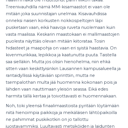
Treenivauhdilla nämä MM-kisamaastot ei vaan ole
mitään joka suunnistajan unelmaa. Kisavauhdissa
onneksi naisen korkusten nokkospeltojen läpi
pusketaan vaan, eikä haavoja ruveta nuolemaan kuin
vasta maalissa. Keskarin maastokaan ei mallimaastojen
puolesta näyttäis olevan mitään kiitorataa. Tosin
hidasteet ja maapohja on vaan eri syistä haastavia. On
kivenmurikkaa, lepikkoa ja kaatunutta puuta. Taistella
saa sielläkin. Mutta jos olisin hienohelma, niin ehkä
sitten vaan keskittyisinkin Lausannen kampusalueella ja
rantaidyllissä käytävään sprinttiin, mutta ne
tsempalothan multa jää huomenna kokonaan pois ja
lähden vaan nauttimaan yleisön seassa. Eikä edes
harmita tällä kertaa ja toivottavasti ei huomennakaan.
Noh, toki yleensä finaalimaastoista pyritään löytämään
niitä hienoimpia paikkoja ja meikäläisen lähtöpaikoilla
ne pahimmat puskikotkin on jo tallottu
juostavammiksi. Luultavasti metsiköiden ja laidunten