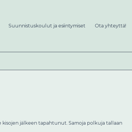
Suunnistuskoulut ja esiintymiset
Ota yhteyttä!
ole kisojen jälkeen tapahtunut. Samoja polkuja tallaan