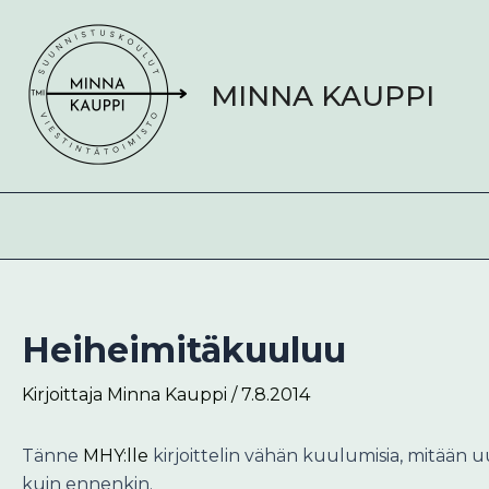
Siirry
Post
sisältöön
navigation
MINNA KAUPPI
Heiheimitäkuuluu
Kirjoittaja
Minna Kauppi
/
7.8.2014
Tänne
MHY:lle
kirjoittelin vähän kuulumisia, mitään uu
kuin ennenkin.