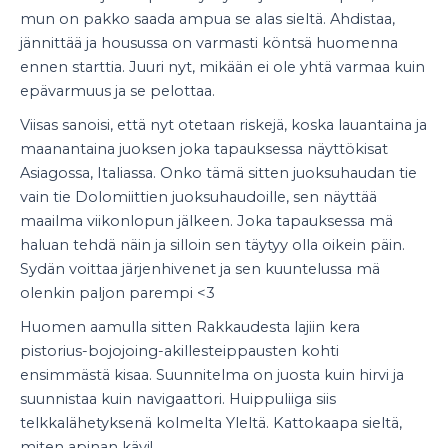
mun on pakko saada ampua se alas sieltä. Ahdistaa,
jännittää ja housussa on varmasti köntsä huomenna
ennen starttia. Juuri nyt, mikään ei ole yhtä varmaa kuin
epävarmuus ja se pelottaa.
Viisas sanoisi, että nyt otetaan riskejä, koska lauantaina ja
maanantaina juoksen joka tapauksessa näyttökisat
Asiagossa, Italiassa. Onko tämä sitten juoksuhaudan tie
vain tie Dolomiittien juoksuhaudoille, sen näyttää
maailma viikonlopun jälkeen. Joka tapauksessa mä
haluan tehdä näin ja silloin sen täytyy olla oikein päin.
Sydän voittaa järjenhivenet ja sen kuuntelussa mä
olenkin paljon parempi <3
Huomen aamulla sitten Rakkaudesta lajiin kera
pistorius-bojojoing-akillesteippausten kohti
ensimmästä kisaa. Suunnitelma on juosta kuin hirvi ja
suunnistaa kuin navigaattori. Huippuliiga siis
telkkalähetyksenä kolmelta Yleltä. Kattokaapa sieltä,
miten apinan kävi!