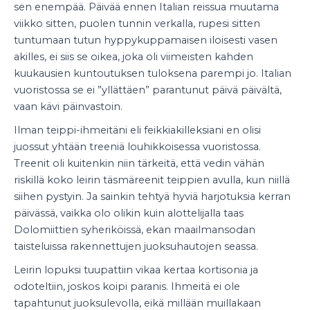
sen enempää. Päivää ennen Italian reissua muutama
viikko sitten, puolen tunnin verkalla, rupesi sitten
tuntumaan tutun hyppykuppamaisen iloisesti vasen
akilles, ei siis se oikea, joka oli viimeisten kahden
kuukausien kuntoutuksen tuloksena parempi jo. Italian
vuoristossa se ei ”yllättäen” parantunut päivä päivältä,
vaan kävi päinvastoin.
Ilman teippi-ihmeitäni eli feikkiakilleksiani en olisi
juossut yhtään treeniä louhikkoisessa vuoristossa.
Treenit oli kuitenkin niin tärkeitä, että vedin vähän
riskillä koko leirin täsmäreenit teippien avulla, kun niillä
siihen pystyin. Ja sainkin tehtyä hyviä harjotuksia kerran
päivässä, vaikka olo olikin kuin alottelijalla taas
Dolomiittien syheriköissä, ekan maailmansodan
taisteluissa rakennettujen juoksuhautojen seassa.
Leirin lopuksi tuupattiin vikaa kertaa kortisonia ja
odoteltiin, joskos koipi paranis. Ihmeitä ei ole
tapahtunut juoksulevolla, eikä millään muillakaan