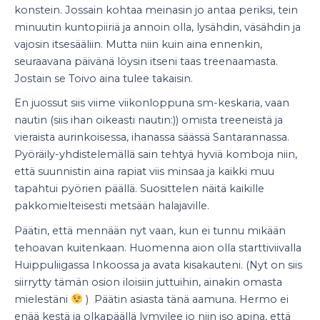
konstein. Jossain kohtaa meinasin jo antaa periksi, tein
minuutin kuntopiiriä ja annoin olla, lysähdin, väsähdin ja
vajosin itsesääliin. Mutta niin kuin aina ennenkin,
seuraavana päivänä löysin itseni taas treenaamasta.
Jostain se Toivo aina tulee takaisin.
En juossut siis viime viikonloppuna sm-keskaria, vaan
nautin (siis ihan oikeasti nautin:)) omista treeneistä ja
vieraista aurinkoisessa, ihanassa säässä Santarannassa.
Pyöräily-yhdistelemällä sain tehtyä hyviä komboja niin,
että suunnistin aina rapiat viis minsaa ja kaikki muu
tapahtui pyörien päällä. Suosittelen näitä kaikille
pakkomielteisesti metsään halajaville.
Päätin, että mennään nyt vaan, kun ei tunnu mikään
tehoavan kuitenkaan. Huomenna aion olla starttiviivalla
Huippuliigassa Inkoossa ja avata kisakauteni. (Nyt on siis
siirrytty tämän osion iloisiin juttuihin, ainakin omasta
mielestäni
) Päätin asiasta tänä aamuna. Hermo ei
enää kestä ja olkapäällä lymyilee jo niin iso apina, että