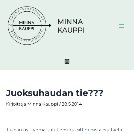
Siirry
Post
Mai
sisältöön
navigation
Men
MINNA
KAUPPI
Juoksuhaudan tie???
Kirjoittaja
Minna Kauppi
/
28.5.2014
Jauhan nyt tyhmät jutut ensin ja sitten niistä ei jatketa