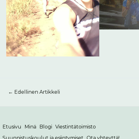
←
Edellinen Artikkeli
Etusivu
Minä
Blogi
Viestintätoimisto
Suunnistuskoulut ja esiintymiset
Ota yhteyttä!