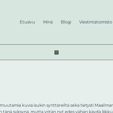
Etusivu
Minä
Blogi
Viestintätoimisto
ä muutamia kuvia isukin synttäreiltä sekä tietysti Maailm
in tänä syksynä, mutta yritän nyt edes vähän käydä liikk