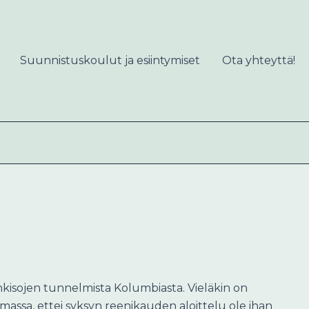
Suunnistuskoulut ja esiintymiset
Ota yhteyttä!
ankisojen tunnelmista Kolumbiasta. Vieläkin on
umassa, ettei syksyn reenikauden aloittelu ole ihan