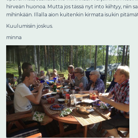
hirveän huonoa. Mutta jos tässä nyt into kiihtyy, niin s
mihinkään. Illalla aion kuitenkin kirmata isukin pitämät i
Kuulumisiin joskus.
minna