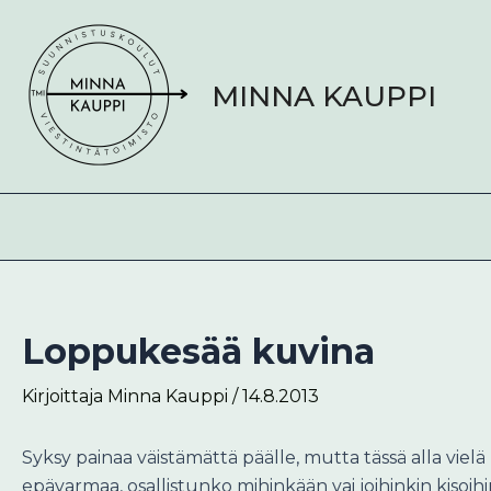
Siirry
Post
sisältöön
navigation
MINNA KAUPPI
Loppukesää kuvina
Kirjoittaja
Minna Kauppi
/
14.8.2013
Syksy painaa väistämättä päälle, mutta tässä alla viel
epävarmaa, osallistunko mihinkään vai joihinkin kisoih