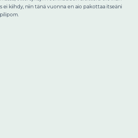
s ei kiihdy, niin tänä vuonna en aio pakottaa itseäni
ipilipom.