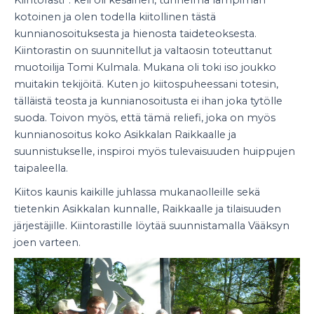
kotoinen ja olen todella kiitollinen tästä
kunnianosoituksesta ja hienosta taideteoksesta.
Kiintorastin on suunnitellut ja valtaosin toteuttanut
muotoilija Tomi Kulmala. Mukana oli toki iso joukko
muitakin tekijöitä. Kuten jo kiitospuheessani totesin,
tälläistä teosta ja kunnianosoitusta ei ihan joka tytölle
suoda. Toivon myös, että tämä reliefi, joka on myös
kunnianosoitus koko Asikkalan Raikkaalle ja
suunnistukselle, inspiroi myös tulevaisuuden huippujen
taipaleella.
Kiitos kaunis kaikille juhlassa mukanaolleille sekä
tietenkin Asikkalan kunnalle, Raikkaalle ja tilaisuuden
järjestäjille. Kiintorastille löytää suunnistamalla Vääksyn
joen varteen.