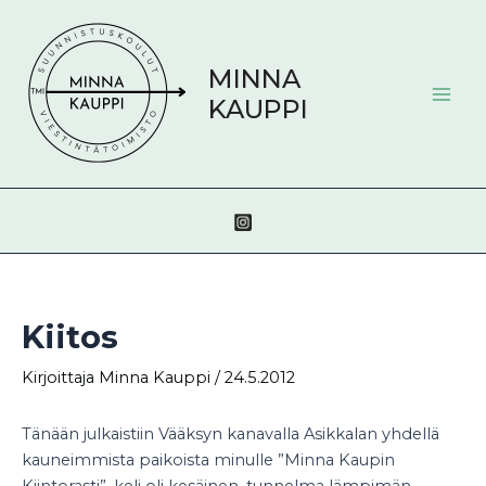
Siirry
Post
Mai
sisältöön
navigation
Men
MINNA
KAUPPI
Kiitos
Kirjoittaja
Minna Kauppi
/
24.5.2012
Tänään julkaistiin Vääksyn kanavalla Asikkalan yhdellä
kauneimmista paikoista minulle ”Minna Kaupin
Kiintorasti”. keli oli kesäinen, tunnelma lämpimän