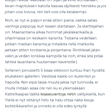
kivan majotuksen katolla kasvaa idyllisesti heinikko ja jos
jotain vois toivoa, niin keli vois olla kesäsempi.
Noh, se nyt ei paljon enää sitten paina, vaikka satais
vanhoja pappoja, kun kisaan startataan. Ja starttejahan
on. Maanantaina alkaa hommat jäkäläkankailla ja
ohjelmassa on keskarin karsinta. Tiistaina vedellään
pitkän matkan karsinta ja mitaleita niillä matkoilla
jaetaan sitten torstaina ja perjantaina. Rinttikisat jätän
väliin ja vedän lonkkaa kämpillä tai noh, ehkä sitä pitää
lähteä lauantaina huutamaan kavereille:)
Sellanen perussetti 5 kisaa viikkoon tuntuu ihan hyvältä
etukäteen ajatellen. Viestissä kaikki on kuitenkin jo
hapoilla. Niin eipä tässä muuta jaksa nyt turinoida, ei
mulla mitään asiaa ole niin ku ei yleensäkään.
Kattelkaapas täältä
kisaseurantoja netin
välityksellä, kun
Ylellä ei nyt riittänyt hillo tai halu ottaa näitä kisoja
kotitelkkareihin ja onneks ei olla edes tyrkyllä