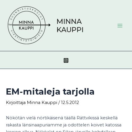
Siirry
Post
Mai
sisältöön
navigation
Men
MINNA
KAUPPI
EM-mitaleja tarjolla
Kirjoittaja
Minna Kauppi
/
12.5.2012
Nökötän vielä nörtikäisenä täällä Rättvikissä keskellä
rakasta länsinaapuriamme ja odottelen koivet katossa
kisojen alkua. Näköalat on Siljan-järvelle kohdallaan,