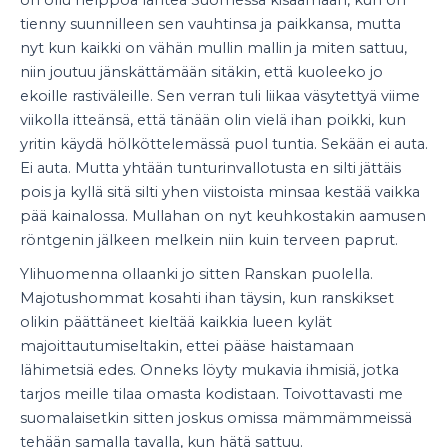
tienny suunnilleen sen vauhtinsa ja paikkansa, mutta
nyt kun kaikki on vähän mullin mallin ja miten sattuu,
niin joutuu jänskättämään sitäkin, että kuoleeko jo
ekoille rastiväleille. Sen verran tuli liikaa väsytettyä viime
viikolla itteänsä, että tänään olin vielä ihan poikki, kun
yritin käydä hölköttelemässä puol tuntia. Sekään ei auta.
Ei auta. Mutta yhtään tunturinvallotusta en silti jättäis
pois ja kyllä sitä silti yhen viistoista minsaa kestää vaikka
pää kainalossa. Mullahan on nyt keuhkostakin aamusen
röntgenin jälkeen melkein niin kuin terveen paprut.
Ylihuomenna ollaanki jo sitten Ranskan puolella.
Majotushommat kosahti ihan täysin, kun ranskikset
olikin päättäneet kieltää kaikkia lueen kylät
majoittautumiseltakin, ettei pääse haistamaan
lähimetsiä edes. Onneks löyty mukavia ihmisiä, jotka
tarjos meille tilaa omasta kodistaan. Toivottavasti me
suomalaisetkin sitten joskus omissa mämmämmeissä
tehään samalla tavalla, kun hätä sattuu.