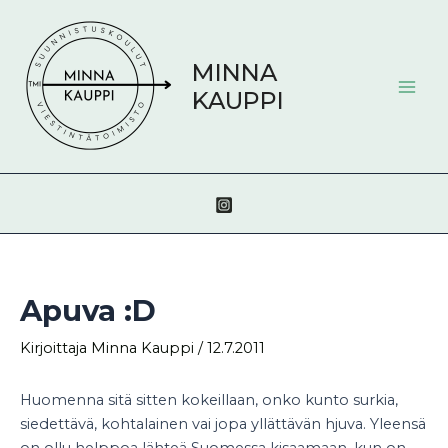
Siirry
Post
Mai
sisältöön
navigation
Men
MINNA
KAUPPI
Apuva :D
Kirjoittaja
Minna Kauppi
/
12.7.2011
Huomenna sitä sitten kokeillaan, onko kunto surkia,
siedettävä, kohtalainen vai jopa yllättävän hjuva. Yleensä
on ollu helppoa lähteä Suomessa kisaamaan, kun on