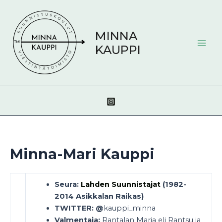
Siirry
Mai
sisältöön
Men
MINNA
KAUPPI
Minna-Mari Kauppi
Seura:
Lahden Suunnistajat
(1982-
2014 Asikkalan Raikas)
TWITTER: @
kauppi_minna
Valmentaja:
Rantalan Maria eli Rantsu ja