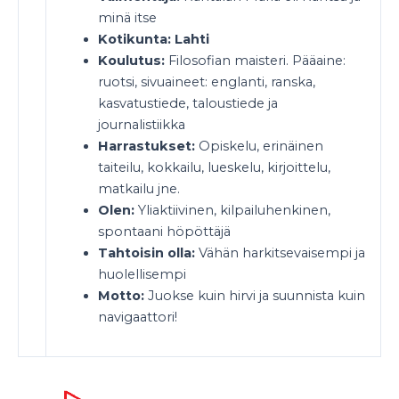
minä itse
Kotikunta:
Lahti
Koulutus:
Filosofian maisteri. Pääaine:
ruotsi, sivuaineet: englanti, ranska,
kasvatustiede, taloustiede ja
journalistiikka
Harrastukset:
Opiskelu, erinäinen
taiteilu, kokkailu, lueskelu, kirjoittelu,
matkailu jne.
Olen:
Yliaktiivinen, kilpailuhenkinen,
spontaani höpöttäjä
Tahtoisin olla:
Vähän harkitsevaisempi ja
huolellisempi
Motto:
Juokse kuin hirvi ja suunnista kuin
navigaattori!