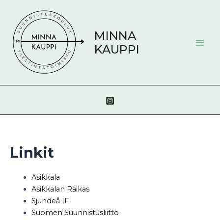
Siirry
Mai
sisältöön
Men
MINNA
KAUPPI
Linkit
Asikkala
Asikkalan Raikas
Sjundeå IF
Suomen Suunnistusliitto